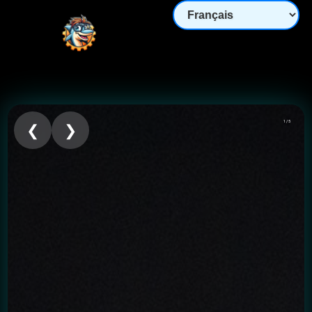
1 / 5
❮
❯