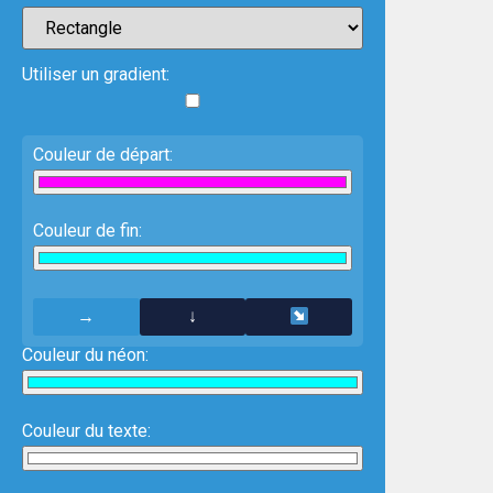
Utiliser un gradient:
Couleur de départ:
Couleur de fin:
→
↓
Couleur du néon:
Couleur du texte: