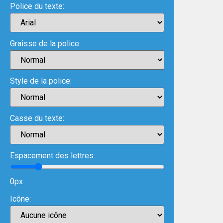
Police du texte:
Graisse de la police:
Style de la police:
Casse du texte:
Espacement des lettres:
0px
Icône: