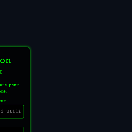
on
x
nts pour
ème.
eur