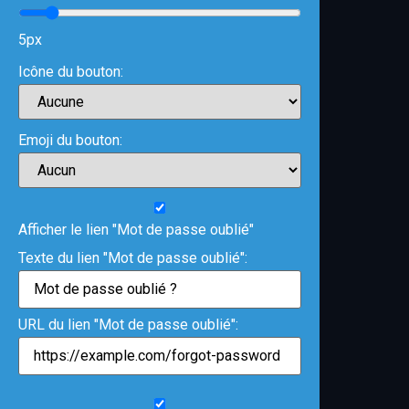
5px
Icône du bouton:
Emoji du bouton:
Afficher le lien "Mot de passe oublié"
Texte du lien "Mot de passe oublié":
URL du lien "Mot de passe oublié":