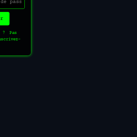
er
 ?
Pas
nscrivez-