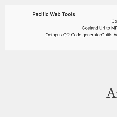
Pacific Web Tools
Co
Goeland Url to M
Octopus QR Code generator
Outils 
A