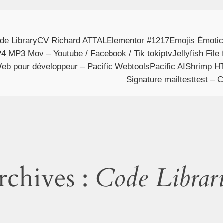
de Library
CV Richard ATTAL
Elementor #1217
Emojis Émotic
P4 MP3 Mov – Youtube / Facebook / Tik tok
iptv
Jellyfish Fi
Web pour développeur – Pacific Webtools
Pacific AI
Shrimp HT
Signature mail
test
test – 
rchives :
Code Librari