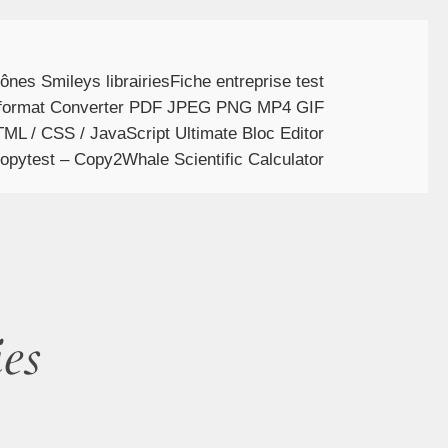
ônes Smileys librairies
Fiche entreprise test
le format Converter PDF JPEG PNG MP4 GIF
ML / CSS / JavaScript Ultimate Bloc Editor
Copy
test – Copy2
Whale Scientific Calculator
es