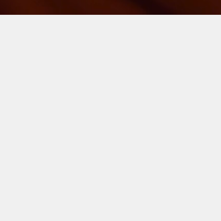
Formations en Alternance : BTS
Commercial, BAC Pro Vente et Métiers
du Commerce
Formation 100% financée
Accompagnement
personnalisé
Aucun frais à votre charge grâce
Un conseiller dédié vous
à nos partenariats avec les